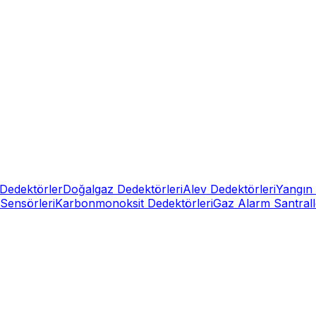
Dedektörler
Doğalgaz Dedektörleri
Alev Dedektörleri
Yangın 
Sensörleri
Karbonmonoksit Dedektörleri
Gaz Alarm Santrall