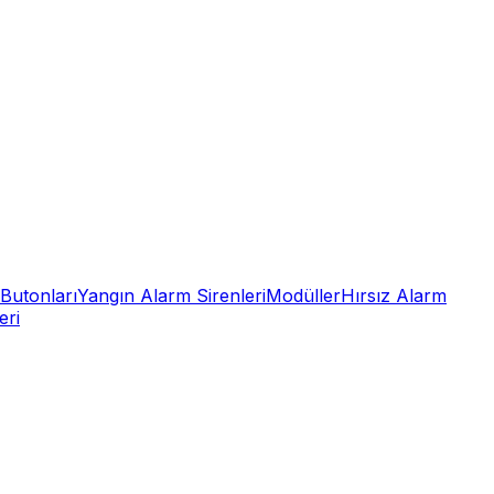
Butonları
Yangın Alarm Sirenleri
Modüller
Hırsız Alarm
eri