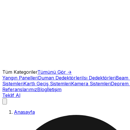
Tüm Kategoriler
Tümünü Gör →
Yangın Panelleri
Duman Dedektörleri
Isı Dedektörleri
Beam 
Sistemleri
Kartlı Geçiş Sistemleri
Kamera Sistemleri
Deprem 
Referanslarımız
Blog
İletişim
Teklif Al
Anasayfa