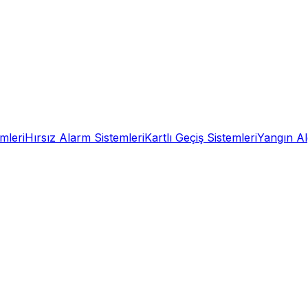
mleri
Hırsız Alarm Sistemleri
Kartlı Geçiş Sistemleri
Yangın A