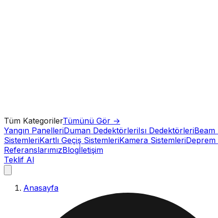
Tüm Kategoriler
Tümünü Gör →
Yangın Panelleri
Duman Dedektörleri
Isı Dedektörleri
Beam 
Sistemleri
Kartlı Geçiş Sistemleri
Kamera Sistemleri
Deprem 
Referanslarımız
Blog
İletişim
Teklif Al
Anasayfa