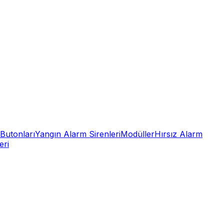
Butonları
Yangın Alarm Sirenleri
Modüller
Hırsız Alarm
eri