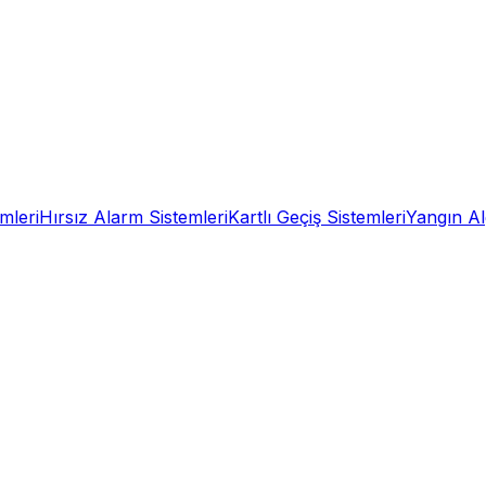
mleri
Hırsız Alarm Sistemleri
Kartlı Geçiş Sistemleri
Yangın A