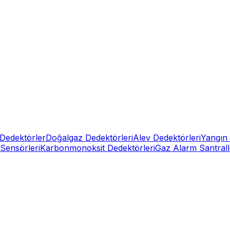
Dedektörler
Doğalgaz Dedektörleri
Alev Dedektörleri
Yangın 
Sensörleri
Karbonmonoksit Dedektörleri
Gaz Alarm Santrall