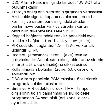
DSC Alarm Panelinin içinde bir adet 16V AC trafo
bulunmaktadır.
Trafoya enerji ana sigortanın girişinden verilmelidir.
Aksi halde sigorta kapanınca alarmın enerjisi
kesilmiş ve sistem panelin içindeki aküden
beslenmeye başlar ve kısa sürede akünün
ömrünün tükenmesine sebep olur.
Keypad bağlantısındaki renkler paneldeki aynı
renklere bağlanır. (red-black-yellow-green)
PIR dedektör bağlantısı 12v+, 12V-, ve kontak
uçlarıdır. C-NC
Bağlantı şemasındaki siren – (eksi) tetik ile
çalışmaktadır. Ancak satın almış olduğunuz sirenin
+ (artı) tetik olup olmadığına dikkat ediniz.
Kullanılmayan bölgeleri (zone) 5.6K direnç ile
sonlandırınız.
DSC Alarm panelinin PGM çıkışları, özel olarak
programlanabilen çıkışlardır.
Siren ve PIR dedektörlerdeki TMP ( tamper)
girişlerinin uçları bağlanmalı ve bu bölgeler
programdan 24 saat aktif (ani zone) olarak
ayarlanmalıdır.