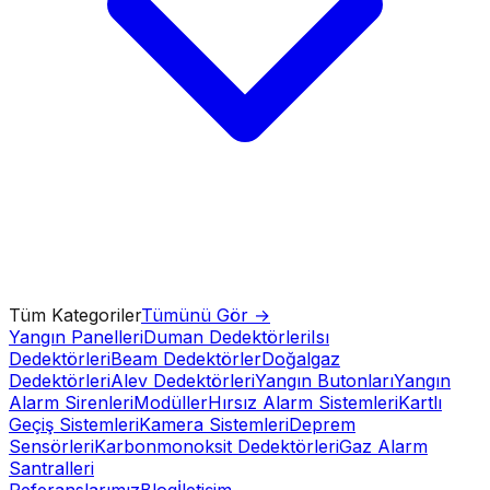
Tüm Kategoriler
Tümünü Gör →
Yangın Panelleri
Duman Dedektörleri
Isı
Dedektörleri
Beam Dedektörler
Doğalgaz
Dedektörleri
Alev Dedektörleri
Yangın Butonları
Yangın
Alarm Sirenleri
Modüller
Hırsız Alarm Sistemleri
Kartlı
Geçiş Sistemleri
Kamera Sistemleri
Deprem
Sensörleri
Karbonmonoksit Dedektörleri
Gaz Alarm
Santralleri